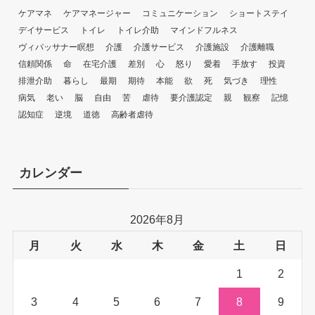
ケアマネ
ケアマネージャー
コミュニケーション
ショートステイ
デイサービス
トイレ
トイレ介助
マインドフルネス
ヴィパッサナー瞑想
介護
介護サービス
介護施設
介護離職
信頼関係
命
在宅介護
差別
心
怒り
愛着
手放す
投資
排泄介助
暮らし
最期
期待
本能
欲
死
気づき
理性
病気
老い
脳
自由
苦
虐待
要介護認定
親
観察
記憶
認知症
逆境
道徳
高齢者虐待
カレンダー
2026年8月
月
火
水
木
金
土
日
1
2
3
4
5
6
7
8
9