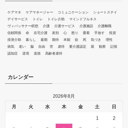
ケアマネ
ケアマネージャー
コミュニケーション
ショートステイ
デイサービス
トイレ
トイレ介助
マインドフルネス
ヴィパッサナー瞑想
介護
介護サービス
介護施設
介護離職
信頼関係
命
在宅介護
差別
心
怒り
愛着
手放す
投資
排泄介助
暮らし
最期
期待
本能
欲
死
気づき
理性
病気
老い
脳
自由
苦
虐待
要介護認定
親
観察
記憶
認知症
逆境
道徳
高齢者虐待
カレンダー
2026年8月
月
火
水
木
金
土
日
1
2