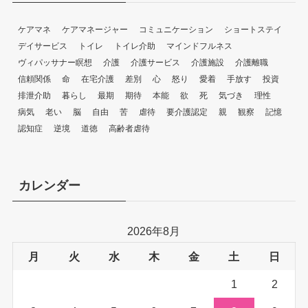
ケアマネ
ケアマネージャー
コミュニケーション
ショートステイ
デイサービス
トイレ
トイレ介助
マインドフルネス
ヴィパッサナー瞑想
介護
介護サービス
介護施設
介護離職
信頼関係
命
在宅介護
差別
心
怒り
愛着
手放す
投資
排泄介助
暮らし
最期
期待
本能
欲
死
気づき
理性
病気
老い
脳
自由
苦
虐待
要介護認定
親
観察
記憶
認知症
逆境
道徳
高齢者虐待
カレンダー
2026年8月
月
火
水
木
金
土
日
1
2