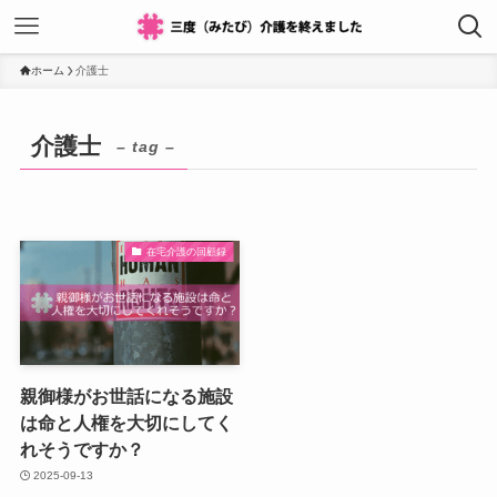
ホーム
介護士
介護士
– tag –
在宅介護の回顧録
親御様がお世話になる施設
は命と人権を大切にしてく
れそうですか？
2025-09-13