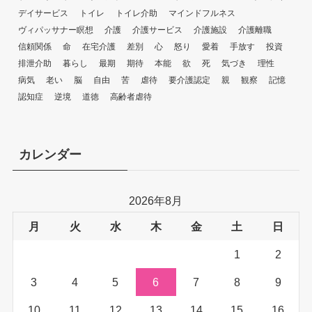
デイサービス
トイレ
トイレ介助
マインドフルネス
ヴィパッサナー瞑想
介護
介護サービス
介護施設
介護離職
信頼関係
命
在宅介護
差別
心
怒り
愛着
手放す
投資
排泄介助
暮らし
最期
期待
本能
欲
死
気づき
理性
病気
老い
脳
自由
苦
虐待
要介護認定
親
観察
記憶
認知症
逆境
道徳
高齢者虐待
カレンダー
2026年8月
月
火
水
木
金
土
日
1
2
3
4
5
6
7
8
9
10
11
12
13
14
15
16