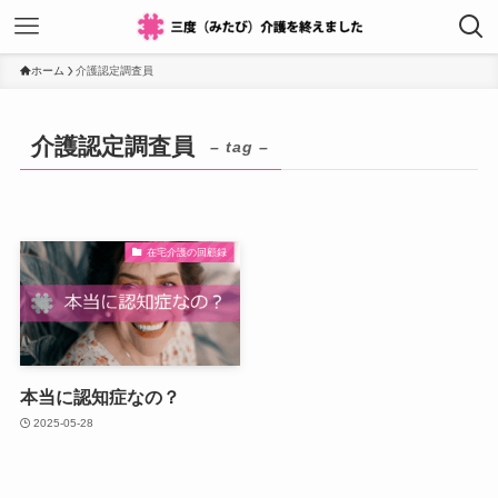
ホーム
介護認定調査員
介護認定調査員
– tag –
在宅介護の回顧録
本当に認知症なの？
2025-05-28