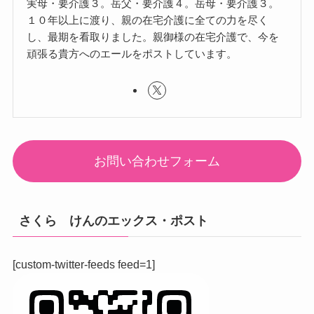
実母・要介護３。岳父・要介護４。岳母・要介護３。
１０年以上に渡り、親の在宅介護に全ての力を尽く
し、最期を看取りました。親御様の在宅介護で、今を
頑張る貴方へのエールをポストしています。
お問い合わせフォーム
さくら けんのエックス・ポスト
[custom-twitter-feeds feed=1]