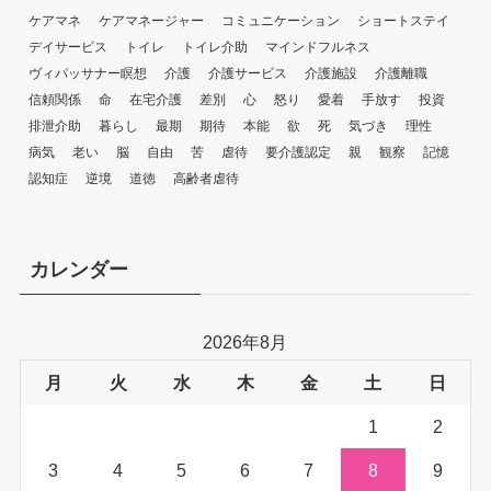
ケアマネ
ケアマネージャー
コミュニケーション
ショートステイ
デイサービス
トイレ
トイレ介助
マインドフルネス
ヴィパッサナー瞑想
介護
介護サービス
介護施設
介護離職
信頼関係
命
在宅介護
差別
心
怒り
愛着
手放す
投資
排泄介助
暮らし
最期
期待
本能
欲
死
気づき
理性
病気
老い
脳
自由
苦
虐待
要介護認定
親
観察
記憶
認知症
逆境
道徳
高齢者虐待
カレンダー
2026年8月
月
火
水
木
金
土
日
1
2
3
4
5
6
7
8
9