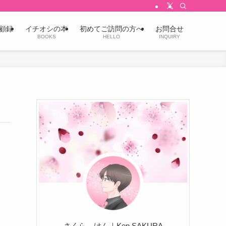
顧録
イチオシの本
初めてご訪問の方へ
お問合せ
BOOKS
HELLO
INQUIRY
さくら けん｜Ken SAKURA