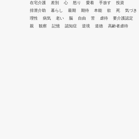
在宅介護
差別
心
怒り
愛着
手放す
投資
排泄介助
暮らし
最期
期待
本能
欲
死
気づき
理性
病気
老い
脳
自由
苦
虐待
要介護認定
親
観察
記憶
認知症
逆境
道徳
高齢者虐待