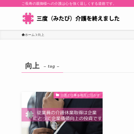
ご長寿の親御様への介護は心を強く逞しくする道徳です。
ホーム
向上
向上
– tag –
介護と仕事を相互に活かす