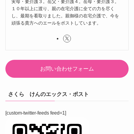
実母・要介護３。岳父・要介護４。岳母・要介護３。
１０年以上に渡り、親の在宅介護に全ての力を尽く
し、最期を看取りました。親御様の在宅介護で、今を
頑張る貴方へのエールをポストしています。
お問い合わせフォーム
さくら けんのエックス・ポスト
[custom-twitter-feeds feed=1]