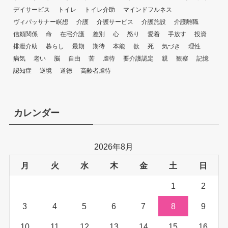
デイサービス
トイレ
トイレ介助
マインドフルネス
ヴィパッサナー瞑想
介護
介護サービス
介護施設
介護離職
信頼関係
命
在宅介護
差別
心
怒り
愛着
手放す
投資
排泄介助
暮らし
最期
期待
本能
欲
死
気づき
理性
病気
老い
脳
自由
苦
虐待
要介護認定
親
観察
記憶
認知症
逆境
道徳
高齢者虐待
カレンダー
2026年8月
月
火
水
木
金
土
日
1
2
3
4
5
6
7
8
9
10
11
12
13
14
15
16