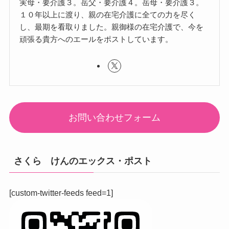
実母・要介護３。岳父・要介護４。岳母・要介護３。
１０年以上に渡り、親の在宅介護に全ての力を尽く
し、最期を看取りました。親御様の在宅介護で、今を
頑張る貴方へのエールをポストしています。
お問い合わせフォーム
さくら けんのエックス・ポスト
[custom-twitter-feeds feed=1]