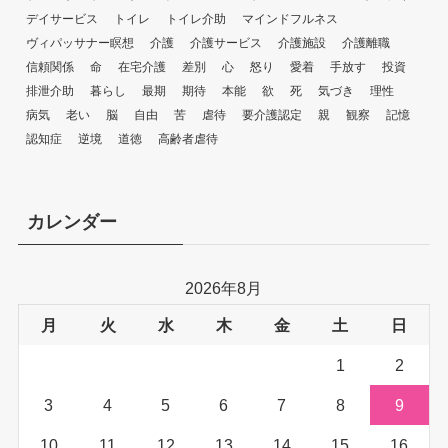
デイサービス
トイレ
トイレ介助
マインドフルネス
ヴィパッサナー瞑想
介護
介護サービス
介護施設
介護離職
信頼関係
命
在宅介護
差別
心
怒り
愛着
手放す
投資
排泄介助
暮らし
最期
期待
本能
欲
死
気づき
理性
病気
老い
脳
自由
苦
虐待
要介護認定
親
観察
記憶
認知症
逆境
道徳
高齢者虐待
カレンダー
2026年8月
月
火
水
木
金
土
日
1
2
3
4
5
6
7
8
9
10
11
12
13
14
15
16