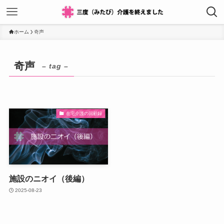
ホーム
奇声
奇声
– tag –
在宅介護の回顧録
施設のニオイ（後編）
2025-08-23