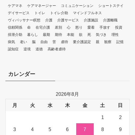
ケアマネ
ケアマネージャー
コミュニケーション
ショートステイ
デイサービス
トイレ
トイレ介助
マインドフルネス
ヴィパッサナー瞑想
介護
介護サービス
介護施設
介護離職
信頼関係
命
在宅介護
差別
心
怒り
愛着
手放す
投資
排泄介助
暮らし
最期
期待
本能
欲
死
気づき
理性
病気
老い
脳
自由
苦
虐待
要介護認定
親
観察
記憶
認知症
逆境
道徳
高齢者虐待
カレンダー
2026年8月
月
火
水
木
金
土
日
1
2
3
4
5
6
7
8
9