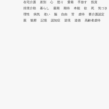
在宅介護
差別
心
怒り
愛着
手放す
投資
排泄介助
暮らし
最期
期待
本能
欲
死
気づき
理性
病気
老い
脳
自由
苦
虐待
要介護認定
親
観察
記憶
認知症
逆境
道徳
高齢者虐待