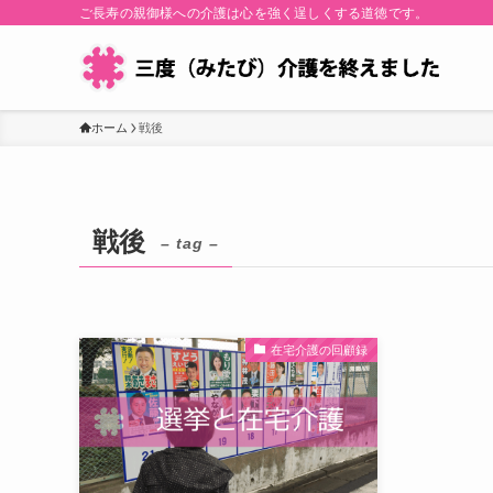
ご長寿の親御様への介護は心を強く逞しくする道徳です。
ホーム
戦後
戦後
– tag –
在宅介護の回顧録