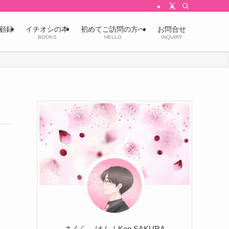
顧録
イチオシの本
初めてご訪問の方へ
お問合せ
BOOKS
HELLO
INQUIRY
さくら けん｜Ken SAKURA