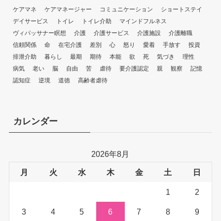
ケアマネ
ケアマネージャー
コミュニケーション
ショートステイ
デイサービス
トイレ
トイレ介助
マインドフルネス
ヴィパッサナー瞑想
介護
介護サービス
介護施設
介護離職
信頼関係
命
在宅介護
差別
心
怒り
愛着
手放す
投資
排泄介助
暮らし
最期
期待
本能
欲
死
気づき
理性
病気
老い
脳
自由
苦
虐待
要介護認定
親
観察
記憶
認知症
逆境
道徳
高齢者虐待
カレンダー
2026年8月
月
火
水
木
金
土
日
1
2
3
4
5
6
7
8
9