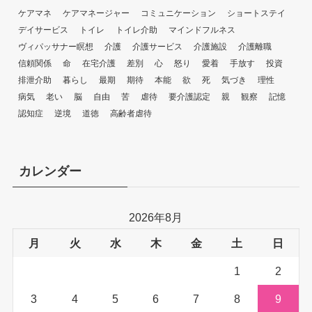
ケアマネ
ケアマネージャー
コミュニケーション
ショートステイ
デイサービス
トイレ
トイレ介助
マインドフルネス
ヴィパッサナー瞑想
介護
介護サービス
介護施設
介護離職
信頼関係
命
在宅介護
差別
心
怒り
愛着
手放す
投資
排泄介助
暮らし
最期
期待
本能
欲
死
気づき
理性
病気
老い
脳
自由
苦
虐待
要介護認定
親
観察
記憶
認知症
逆境
道徳
高齢者虐待
カレンダー
2026年8月
月
火
水
木
金
土
日
1
2
3
4
5
6
7
8
9