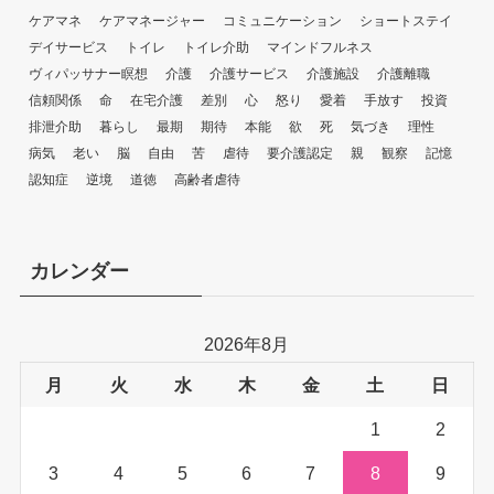
ケアマネ
ケアマネージャー
コミュニケーション
ショートステイ
デイサービス
トイレ
トイレ介助
マインドフルネス
ヴィパッサナー瞑想
介護
介護サービス
介護施設
介護離職
信頼関係
命
在宅介護
差別
心
怒り
愛着
手放す
投資
排泄介助
暮らし
最期
期待
本能
欲
死
気づき
理性
病気
老い
脳
自由
苦
虐待
要介護認定
親
観察
記憶
認知症
逆境
道徳
高齢者虐待
カレンダー
2026年8月
月
火
水
木
金
土
日
1
2
3
4
5
6
7
8
9