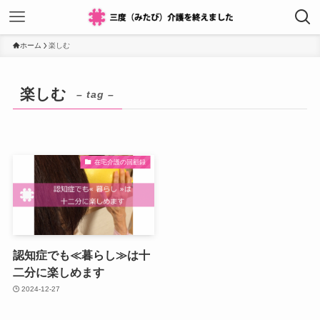
ホーム
楽しむ
楽しむ
– tag –
在宅介護の回顧録
認知症でも≪暮らし≫は十
二分に楽しめます
2024-12-27