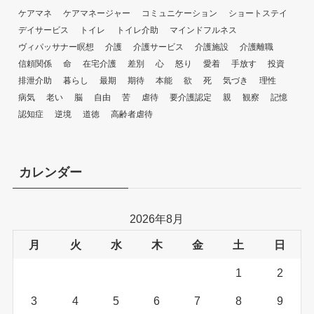
ケアマネ
ケアマネージャー
コミュニケーション
ショートステイ
デイサービス
トイレ
トイレ介助
マインドフルネス
ヴィパッサナー瞑想
介護
介護サービス
介護施設
介護離職
信頼関係
命
在宅介護
差別
心
怒り
愛着
手放す
投資
排泄介助
暮らし
最期
期待
本能
欲
死
気づき
理性
病気
老い
脳
自由
苦
虐待
要介護認定
親
観察
記憶
認知症
逆境
道徳
高齢者虐待
カレンダー
2026年8月
月
火
水
木
金
土
日
1
2
3
4
5
6
7
8
9