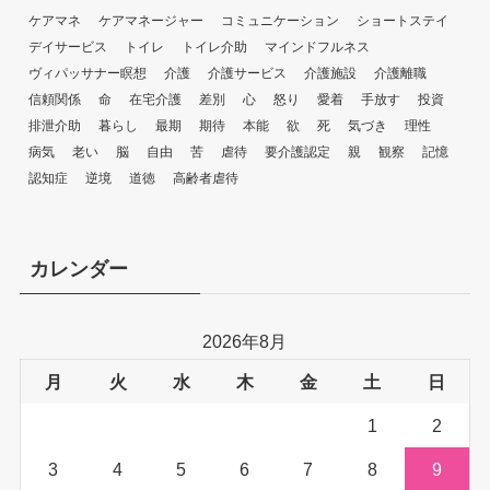
ケアマネ
ケアマネージャー
コミュニケーション
ショートステイ
デイサービス
トイレ
トイレ介助
マインドフルネス
ヴィパッサナー瞑想
介護
介護サービス
介護施設
介護離職
信頼関係
命
在宅介護
差別
心
怒り
愛着
手放す
投資
排泄介助
暮らし
最期
期待
本能
欲
死
気づき
理性
病気
老い
脳
自由
苦
虐待
要介護認定
親
観察
記憶
認知症
逆境
道徳
高齢者虐待
カレンダー
2026年8月
月
火
水
木
金
土
日
1
2
3
4
5
6
7
8
9