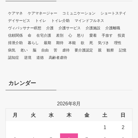
ケアマネ
ケアマネージャー
コミュニケーション
ショートステイ
デイサービス
トイレ
トイレ介助
マインドフルネス
ヴィパッサナー瞑想
介護
介護サービス
介護施設
介護離職
信頼関係
命
在宅介護
差別
心
怒り
愛着
手放す
投資
排泄介助
暮らし
最期
期待
本能
欲
死
気づき
理性
病気
老い
脳
自由
苦
虐待
要介護認定
親
観察
記憶
認知症
逆境
道徳
高齢者虐待
カレンダー
2026年8月
月
火
水
木
金
土
日
1
2