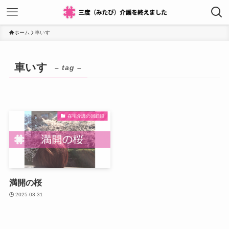
ホーム
車いす
車いす
– tag –
在宅介護の回顧録
満開の桜
2025-03-31