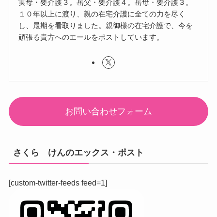
実母・要介護３。岳父・要介護４。岳母・要介護３。
１０年以上に渡り、親の在宅介護に全ての力を尽く
し、最期を看取りました。親御様の在宅介護で、今を
頑張る貴方へのエールをポストしています。
お問い合わせフォーム
さくら けんのエックス・ポスト
[custom-twitter-feeds feed=1]