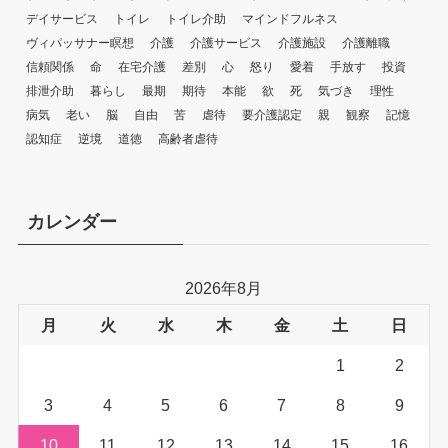
デイサービス
トイレ
トイレ介助
マインドフルネス
ヴィパッサナー瞑想
介護
介護サービス
介護施設
介護離職
信頼関係
命
在宅介護
差別
心
怒り
愛着
手放す
投資
排泄介助
暮らし
最期
期待
本能
欲
死
気づき
理性
病気
老い
脳
自由
苦
虐待
要介護認定
親
観察
記憶
認知症
逆境
道徳
高齢者虐待
カレンダー
2026年8月
月
火
水
木
金
土
日
1
2
3
4
5
6
7
8
9
10
11
12
13
14
15
16