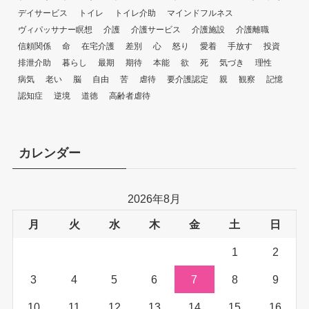
デイサービス
トイレ
トイレ介助
マインドフルネス
ヴィパッサナー瞑想
介護
介護サービス
介護施設
介護離職
信頼関係
命
在宅介護
差別
心
怒り
愛着
手放す
投資
排泄介助
暮らし
最期
期待
本能
欲
死
気づき
理性
病気
老い
脳
自由
苦
虐待
要介護認定
親
観察
記憶
認知症
逆境
道徳
高齢者虐待
カレンダー
2026年8月
月
火
水
木
金
土
日
1
2
3
4
5
6
7
8
9
10
11
12
13
14
15
16