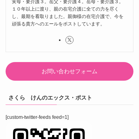
実母・要介護３。岳父・要介護４。岳母・要介護３。
１０年以上に渡り、親の在宅介護に全ての力を尽く
し、最期を看取りました。親御様の在宅介護で、今を
頑張る貴方へのエールをポストしています。
お問い合わせフォーム
さくら けんのエックス・ポスト
[custom-twitter-feeds feed=1]