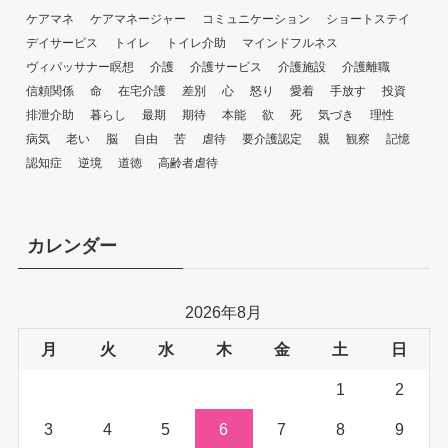
ケアマネ
ケアマネージャー
コミュニケーション
ショートステイ
デイサービス
トイレ
トイレ介助
マインドフルネス
ヴィパッサナー瞑想
介護
介護サービス
介護施設
介護離職
信頼関係
命
在宅介護
差別
心
怒り
愛着
手放す
投資
排泄介助
暮らし
最期
期待
本能
欲
死
気づき
理性
病気
老い
脳
自由
苦
虐待
要介護認定
親
観察
記憶
認知症
逆境
道徳
高齢者虐待
カレンダー
2026年8月
月
火
水
木
金
土
日
1
2
3
4
5
6
7
8
9