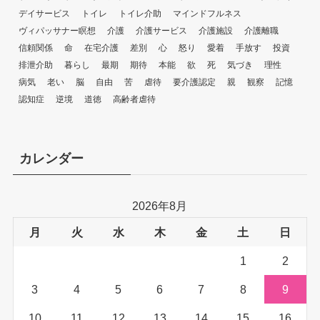
デイサービス
トイレ
トイレ介助
マインドフルネス
ヴィパッサナー瞑想
介護
介護サービス
介護施設
介護離職
信頼関係
命
在宅介護
差別
心
怒り
愛着
手放す
投資
排泄介助
暮らし
最期
期待
本能
欲
死
気づき
理性
病気
老い
脳
自由
苦
虐待
要介護認定
親
観察
記憶
認知症
逆境
道徳
高齢者虐待
カレンダー
2026年8月
月
火
水
木
金
土
日
1
2
3
4
5
6
7
8
9
10
11
12
13
14
15
16