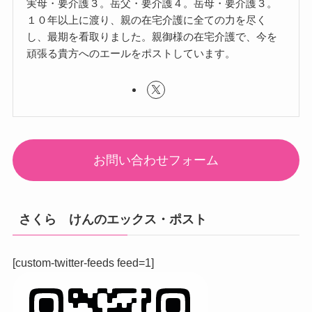
実母・要介護３。岳父・要介護４。岳母・要介護３。
１０年以上に渡り、親の在宅介護に全ての力を尽く
し、最期を看取りました。親御様の在宅介護で、今を
頑張る貴方へのエールをポストしています。
お問い合わせフォーム
さくら けんのエックス・ポスト
[custom-twitter-feeds feed=1]