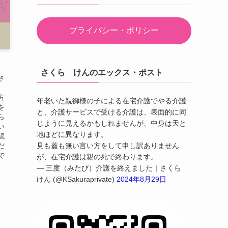
プライバシー・ポリシー
さくら けんのエックス・ポスト
さ
、
方
年老いた親御様の子による在宅介護でやる介護
を
と、介護サービスで受ける介護は、表面的に同
ら
じように見えるかもしれませんが、中身は天と
い
地ほどに異なります。
認
見も蓋も無い言い方をして申し訳ありません
だ
で
が、在宅介護は親の死で終わります。…
— 三度（みたび）介護を終えました｜さくら
けん (@KSakuraprivate)
2024年8月29日