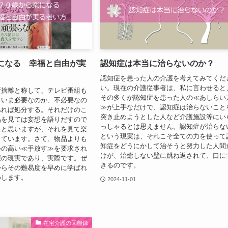
楽になる 幸福と自由が実
認知症は本当に治らないのか？
認知症を患った人の介護を考えてみてくだ
い。現在の介護従事者は、私に言わせると
断捨離と称して、テレビ番組も
その多くが認知症を患った人の≪あしらい
。いま必要なのか、不必要なの
≫が上手なだけで、認知症は治らないこと
あれば処分する。それだけのこ
突き止めようとした人など介護施設等にい
品を見ては妄想を語りだすので
っしゃるとは思えません。認知症が治らな
、と思いますが、それを見て楽
という現実は、それこそ全ての力を使って
っています。さて、物品よりも
知症をどうにかして治そうと努力した人間
ルの高い≪手放す≫を要求され
けが、治癒しない壁に跳ね返されて、口に
護の現実であり、実際です。ぜ
きるのです。
からその難易度を早めに学ばれ
めします。
2024-11-01
在宅介護の回顧録