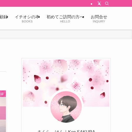
顧録
イチオシの本
初めてご訪問の方へ
お問合せ
BOOKS
HELLO
INQUIRY
顧録
さくら けん｜Ken SAKURA