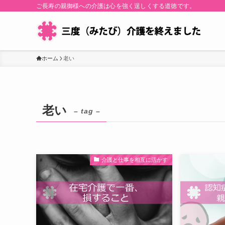
ご長寿の親御様への介護は心を強く逞しくする道徳です。
ホーム
老い
老い
– tag –
介護と仕事を相互に活かす