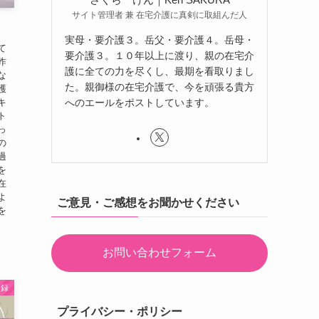
サイト管理者 兼 在宅介護に真剣に取組んだ人
実母・要介護３。岳父・要介護４。岳母・
て
要介護３。１０年以上に渡り、親の在宅介
昨
護に全ての力を尽くし、最期を看取りまし
な
た。親御様の在宅介護で、今を頑張る貴方
護
へのエールをポストしています。
キ
ト
っ
の
過
を
在
よ
ご意見・ご感想をお聞かせください
を
お問い合わせフォーム
顧録
プライバシー・ポリシー