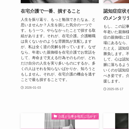
在宅介護で一番、損すること
認知症症状
のメンタリ
人生を振り返り、もっと勉強できたなぁ、と
思いませんか？人生を損した気分の一つで
もし、この記
す。もう一つ、やらなかったことで損する取
年老いた親御
組があります。それが、在宅介護。介護離職
症の親御様に
は良くないかのような雰囲気が支配します
場にあるなら
が、私は全く逆の見解を持っています。なぜ
たとえ、認知
なら、年老いた親御様を在宅介護でお世話を
勝負します。
して、寿命まで支える行為そのものが、どれ
して、心は認
だけ自分の人生を実り多いものにするか。多
腑に落ちるよ
くの人はそれを知らないばかりか、知ろうと
いくのが認知
もしません。それが、在宅介護の機会を逃す
べき姿です。
ことで最も損することです。
援します。
2026-01-03
2025-05-17
介護と仕事を相互に活かす