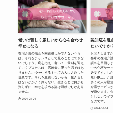
老いは苦しく厳しいから心を合わせ
認知症を遠
幸せになる
たいですか
在宅介護の機会を問題視しかできないうち
お聞きします
は、それをチャンスとして見ることはできな
岳母の在宅介
いでしょう。病を抱え、老いて、最期を迎え
護≫を目指し
ていくプロセスは、高齢者に限った話ではあ
中の介護サー
りません。今を生きるすべての人に共通した
必要です。し
現象です。それを直視しないから、生きると
無い以上、介
はないかがよく判らない。生きるとは何かも
多くの人が勘
判らずに、幸せを求める姿は滑稽でしかあり
介護サービス
ません。
が違います。
としないライ
2024-08-04
なのです。
2024-06-14