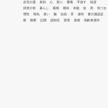
在宅介護
差別
心
怒り
愛着
手放す
投資
排泄介助
暮らし
最期
期待
本能
欲
死
気づき
理性
病気
老い
脳
自由
苦
虐待
要介護認定
親
観察
記憶
認知症
逆境
道徳
高齢者虐待