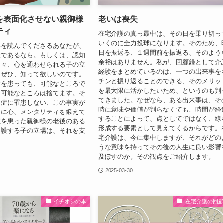
を表面化させない親御様
老いは喪失
ティ
在宅介護の真っ最中は、その日を乗り切っ
いくのに全力投球になります。そのため、
事を読んでくださるあなたが、
日を振返る、１週間前を振返る、そのよう
様であるなら。もしくは、認知
余裕はありません。私が、回顧録として介
日々、心を通わせられる子の立
経験をまとめているのは、一つの出来事を
、ぜひ、知って欲しいのです。
チンと振り返ることのできる、そのメリッ
症を患っても、可能なところで
を最大限に活かしたいため、というのも判
不可能なところは捨てます。そ
てきました。なぜなら、ある出来事は、そ
知症に罹患しない、この事実が
時に意味や価値が判らなくても、時間が経
うに心、メンタリティを鍛えて
することによって、点としてではなく、線
症を患った親御様の老後のある
形成する要素として見えてくるからです。
介護する子の立場は、それを支
宅介護は、今に集中しますが、それがどの
うな意味を持ってその後の人生に良い影響
及ぼすのか。その観点をご紹介します。
2025-03-30
イチオシの本
在宅介護の回