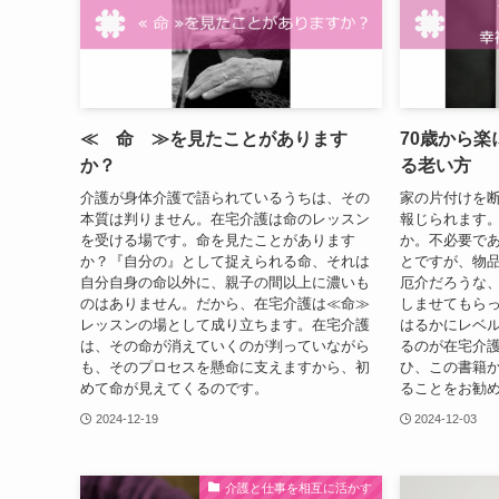
≪ 命 ≫を見たことがあります
70歳から
か？
る老い方
介護が身体介護で語られているうちは、その
家の片付けを
本質は判りません。在宅介護は命のレッスン
報じられます
を受ける場です。命を見たことがあります
か。不必要で
か？『自分の』として捉えられる命、それは
とですが、物
自分自身の命以外に、親子の間以上に濃いも
厄介だろうな
のはありません。だから、在宅介護は≪命≫
しませてもら
レッスンの場として成り立ちます。在宅介護
はるかにレベ
は、その命が消えていくのが判っていながら
るのが在宅介
も、そのプロセスを懸命に支えますから、初
ひ、この書籍
めて命が見えてくるのです。
ることをお勧
2024-12-19
2024-12-03
介護と仕事を相互に活かす