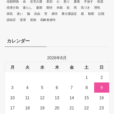
信頼関係
命
在宅介護
差別
心
怒り
愛着
手放す
投資
排泄介助
暮らし
最期
期待
本能
欲
死
気づき
理性
病気
老い
脳
自由
苦
虐待
要介護認定
親
観察
記憶
認知症
逆境
道徳
高齢者虐待
カレンダー
2026年8月
月
火
水
木
金
土
日
1
2
3
4
5
6
7
8
9
10
11
12
13
14
15
16
17
18
19
20
21
22
23