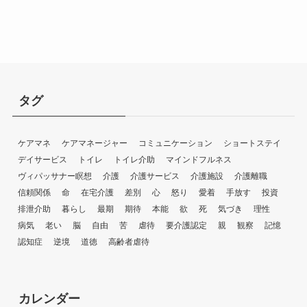
タグ
ケアマネ
ケアマネージャー
コミュニケーション
ショートステイ
デイサービス
トイレ
トイレ介助
マインドフルネス
ヴィパッサナー瞑想
介護
介護サービス
介護施設
介護離職
信頼関係
命
在宅介護
差別
心
怒り
愛着
手放す
投資
排泄介助
暮らし
最期
期待
本能
欲
死
気づき
理性
病気
老い
脳
自由
苦
虐待
要介護認定
親
観察
記憶
認知症
逆境
道徳
高齢者虐待
カレンダー