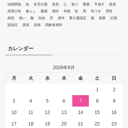
信頼関係
命
在宅介護
差別
心
怒り
愛着
手放す
投資
排泄介助
暮らし
最期
期待
本能
欲
死
気づき
理性
病気
老い
脳
自由
苦
虐待
要介護認定
親
観察
記憶
認知症
逆境
道徳
高齢者虐待
カレンダー
2026年8月
月
火
水
木
金
土
日
1
2
3
4
5
6
7
8
9
10
11
12
13
14
15
16
17
18
19
20
21
22
23