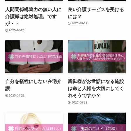
人間関係構築力の無い人に
良い介護サービスを受ける
介護職は絶対無理。です
には？
が・・
2025-10-19
2025-10-26
自分を犠牲にしない在宅介
親御様がお世話になる施設
護
は命と人権を大切にしてく
れそうですか？
2025-09-21
2025-09-13