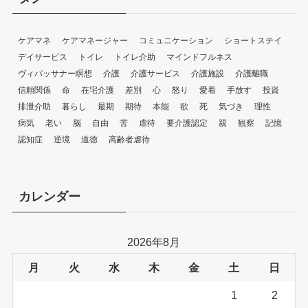
ケアマネ
ケアマネージャー
コミュニケーション
ショートステイ
デイサービス
トイレ
トイレ介助
マインドフルネス
ヴィパッサナー瞑想
介護
介護サービス
介護施設
介護離職
信頼関係
命
在宅介護
差別
心
怒り
愛着
手放す
投資
排泄介助
暮らし
最期
期待
本能
欲
死
気づき
理性
病気
老い
脳
自由
苦
虐待
要介護認定
親
観察
記憶
認知症
逆境
道徳
高齢者虐待
カレンダー
2026年8月
月
火
水
木
金
土
日
1
2