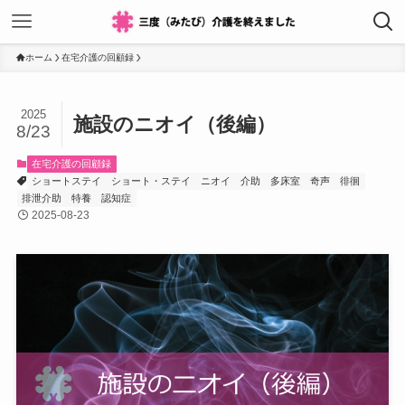
ホーム
在宅介護の回顧録
2025
施設のニオイ（後編）
8/23
在宅介護の回顧録
ショートステイ
ショート・ステイ
ニオイ
介助
多床室
奇声
徘徊
排泄介助
特養
認知症
2025-08-23