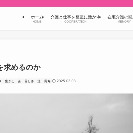
ホーム
介護と仕事を相互に活かす
在宅介護の回
HOME
COOPERATION
MEMORY
を求めるのか
2025-03-08
り
生きる
苦
苦しさ
道
長寿