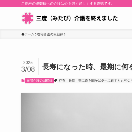
ご長寿の親御様への介護は心を強く逞しくする道徳です。
ホーム
在宅介護の回顧録
2025
長寿になった時、最期に何
3/08
在宅介護の回顧録
存在
最期
朝に道を聞かば夕べに死すとも可な