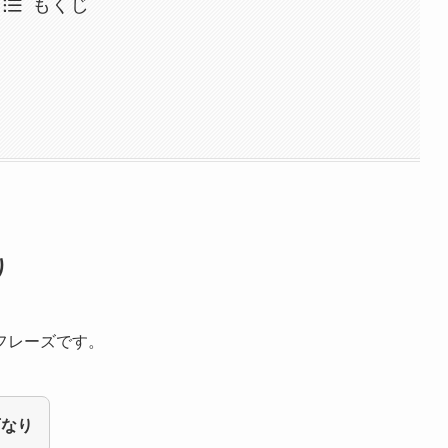
もくじ
り
フレーズです。
可なり