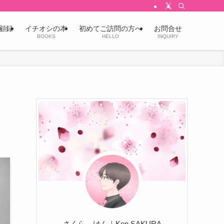
顧録
イチオシの本
初めてご訪問の方へ
お問合せ
BOOKS
HELLO
INQUIRY
さくら けん｜Ken SAKURA