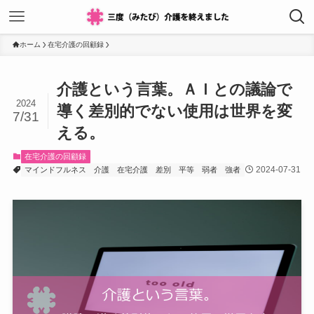
ホーム
在宅介護の回顧録
介護という言葉。ＡＩとの議論で
2024
導く差別的でない使用は世界を変
7/31
える。
在宅介護の回顧録
2024-07-31
マインドフルネス
介護
在宅介護
差別
平等
弱者
強者