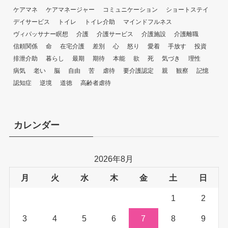
ケアマネ
ケアマネージャー
コミュニケーション
ショートステイ
デイサービス
トイレ
トイレ介助
マインドフルネス
ヴィパッサナー瞑想
介護
介護サービス
介護施設
介護離職
信頼関係
命
在宅介護
差別
心
怒り
愛着
手放す
投資
排泄介助
暮らし
最期
期待
本能
欲
死
気づき
理性
病気
老い
脳
自由
苦
虐待
要介護認定
親
観察
記憶
認知症
逆境
道徳
高齢者虐待
カレンダー
2026年8月
月
火
水
木
金
土
日
1
2
3
4
5
6
7
8
9