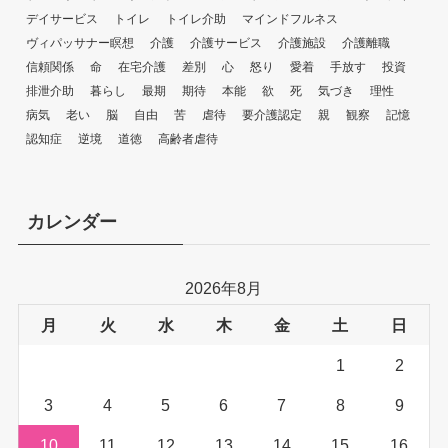
デイサービス
トイレ
トイレ介助
マインドフルネス
ヴィパッサナー瞑想
介護
介護サービス
介護施設
介護離職
信頼関係
命
在宅介護
差別
心
怒り
愛着
手放す
投資
排泄介助
暮らし
最期
期待
本能
欲
死
気づき
理性
病気
老い
脳
自由
苦
虐待
要介護認定
親
観察
記憶
認知症
逆境
道徳
高齢者虐待
カレンダー
2026年8月
月
火
水
木
金
土
日
1
2
3
4
5
6
7
8
9
10
11
12
13
14
15
16