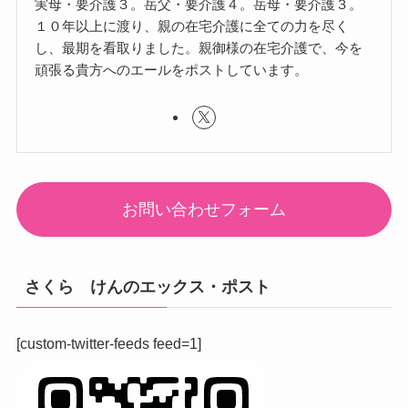
実母・要介護３。岳父・要介護４。岳母・要介護３。
１０年以上に渡り、親の在宅介護に全ての力を尽く
し、最期を看取りました。親御様の在宅介護で、今を
頑張る貴方へのエールをポストしています。
お問い合わせフォーム
さくら けんのエックス・ポスト
[custom-twitter-feeds feed=1]