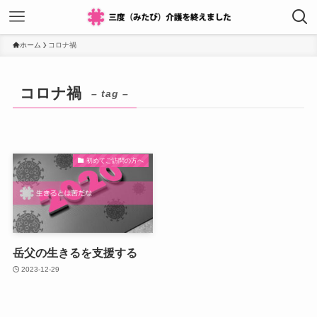
ホーム
コロナ禍
コロナ禍
– tag –
初めてご訪問の方へ
岳父の生きるを支援する
2023-12-29