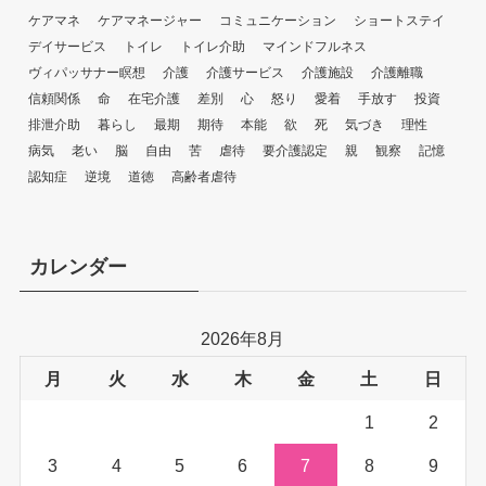
ケアマネ
ケアマネージャー
コミュニケーション
ショートステイ
デイサービス
トイレ
トイレ介助
マインドフルネス
ヴィパッサナー瞑想
介護
介護サービス
介護施設
介護離職
信頼関係
命
在宅介護
差別
心
怒り
愛着
手放す
投資
排泄介助
暮らし
最期
期待
本能
欲
死
気づき
理性
病気
老い
脳
自由
苦
虐待
要介護認定
親
観察
記憶
認知症
逆境
道徳
高齢者虐待
カレンダー
2026年8月
月
火
水
木
金
土
日
1
2
3
4
5
6
7
8
9