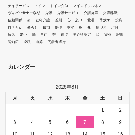
デイサービス
トイレ
トイレ介助
マインドフルネス
ヴィパッサナー瞑想
介護
介護サービス
介護施設
介護離職
信頼関係
命
在宅介護
差別
心
怒り
愛着
手放す
投資
排泄介助
暮らし
最期
期待
本能
欲
死
気づき
理性
病気
老い
脳
自由
苦
虐待
要介護認定
親
観察
記憶
認知症
逆境
道徳
高齢者虐待
カレンダー
2026年8月
月
火
水
木
金
土
日
1
2
3
4
5
6
7
8
9
10
11
12
13
14
15
16