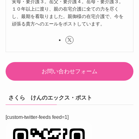
実母・要介護３。岳父・要介護４。岳母・要介護３。
１０年以上に渡り、親の在宅介護に全ての力を尽く
し、最期を看取りました。親御様の在宅介護で、今を
頑張る貴方へのエールをポストしています。
お問い合わせフォーム
さくら けんのエックス・ポスト
[custom-twitter-feeds feed=1]