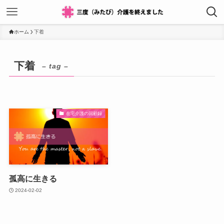
ホーム
下着
下着
– tag –
在宅介護の回顧録
孤高に生きる
2024-02-02