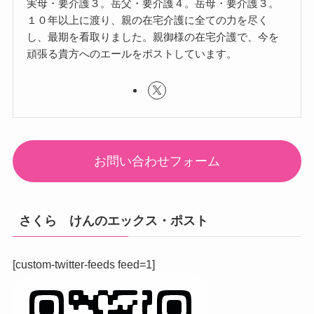
実母・要介護３。岳父・要介護４。岳母・要介護３。
１０年以上に渡り、親の在宅介護に全ての力を尽く
し、最期を看取りました。親御様の在宅介護で、今を
頑張る貴方へのエールをポストしています。
お問い合わせフォーム
さくら けんのエックス・ポスト
[custom-twitter-feeds feed=1]