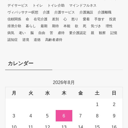
デイサービス
トイレ
トイレ介助
マインドフルネス
ヴィパッサナー瞑想
介護
介護サービス
介護施設
介護離職
信頼関係
命
在宅介護
差別
心
怒り
愛着
手放す
投資
排泄介助
暮らし
最期
期待
本能
欲
死
気づき
理性
病気
老い
脳
自由
苦
虐待
要介護認定
親
観察
記憶
認知症
逆境
道徳
高齢者虐待
カレンダー
2026年8月
月
火
水
木
金
土
日
1
2
3
4
5
6
7
8
9
10
11
12
13
14
15
16