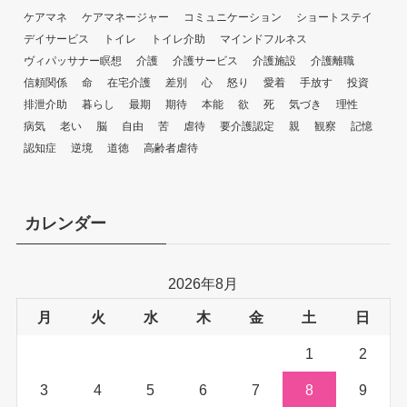
ケアマネ
ケアマネージャー
コミュニケーション
ショートステイ
デイサービス
トイレ
トイレ介助
マインドフルネス
ヴィパッサナー瞑想
介護
介護サービス
介護施設
介護離職
信頼関係
命
在宅介護
差別
心
怒り
愛着
手放す
投資
排泄介助
暮らし
最期
期待
本能
欲
死
気づき
理性
病気
老い
脳
自由
苦
虐待
要介護認定
親
観察
記憶
認知症
逆境
道徳
高齢者虐待
カレンダー
2026年8月
月
火
水
木
金
土
日
1
2
3
4
5
6
7
8
9