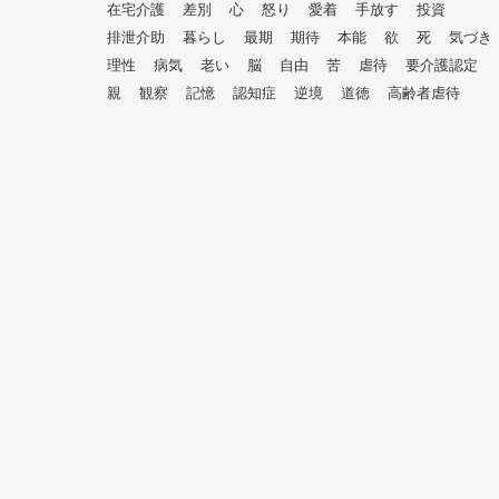
在宅介護
差別
心
怒り
愛着
手放す
投資
排泄介助
暮らし
最期
期待
本能
欲
死
気づき
理性
病気
老い
脳
自由
苦
虐待
要介護認定
親
観察
記憶
認知症
逆境
道徳
高齢者虐待