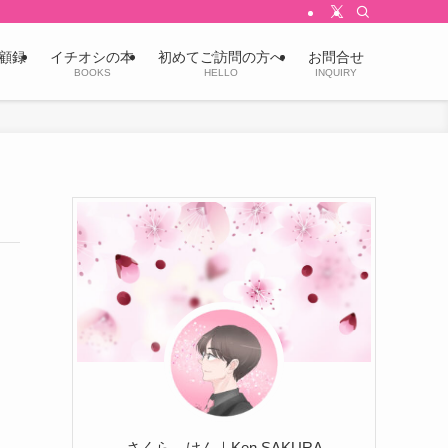
顧録
イチオシの本
初めてご訪問の方へ
お問合せ
BOOKS
HELLO
INQUIRY
さくら けん｜Ken SAKURA