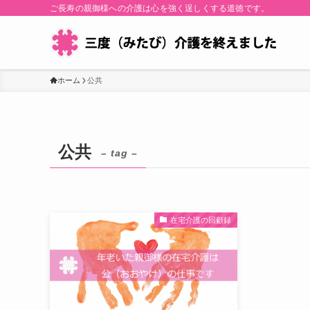
ご長寿の親御様への介護は心を強く逞しくする道徳です。
ホーム
公共
公共
– tag –
在宅介護の回顧録