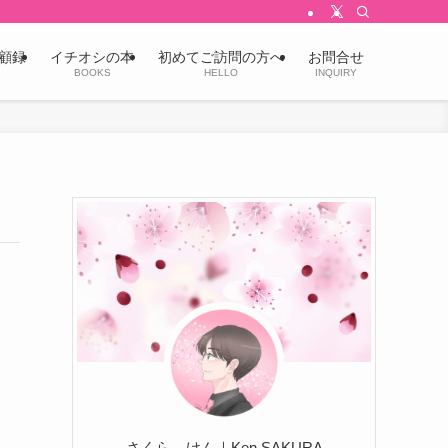
顧録
イチオシの本
初めてご訪問の方へ
お問合せ
BOOKS
HELLO
INQUIRY
さくら けん｜Ken SAKURA