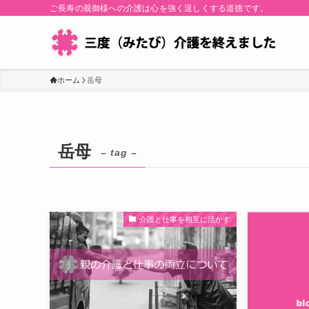
ご長寿の親御様への介護は心を強く逞しくする道徳です。
ホーム
岳母
岳母
– tag –
介護と仕事を相互に活かす