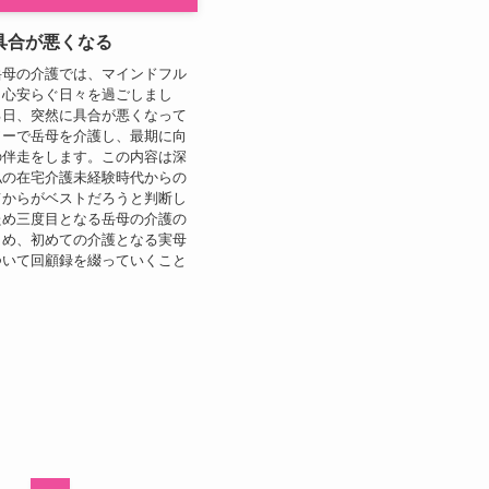
具合が悪くなる
岳母の介護では、マインドフル
、心安らぐ日々を過ごしまし
る日、突然に具合が悪くなって
ワーで岳母を介護し、最期に向
の伴走をします。この内容は深
私の在宅介護未経験時代からの
てからがベストだろうと判断し
ため三度目となる岳母の介護の
とめ、初めての介護となる実母
ついて回顧録を綴っていくこと