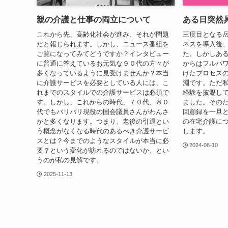
親の介護と仕事の両立について
ある日突然
これから先、高齢化社会が進み、それが問題
三度目となる
だと報じられます。しかし、ニュース番組を
ネスを導入後
ご覧になってみてどうですか？インタビュー
た。しかしあ
に普通に答えているお元気な９０代の方々が
からはフルパ
多くなっているように見受けませんか？本当
けたプロセス
に介護サービスを必要としている人には、こ
淵です。ただ
れまでのスタイルでの介護サービスは必須で
経験を披瀝し
す。しかし、これからの時代、７０代、８０
ました。その
代でもバリバリ現役の国会議員さんがわんさ
回顧録を一旦
かと多くなります。つまり、老後の引退とい
の在宅介護に
う概念がなくなる時代のあるべき介護サービ
します。
スとは？今までのようなスタイルが本当に必
2024-08-10
要？という変化が訪れるのではないか、とい
うのが私の見解です。
2025-11-13