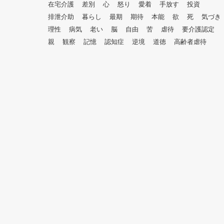
在宅介護
差別
心
怒り
愛着
手放す
投資
排泄介助
暮らし
最期
期待
本能
欲
死
気づき
理性
病気
老い
脳
自由
苦
虐待
要介護認定
親
観察
記憶
認知症
逆境
道徳
高齢者虐待