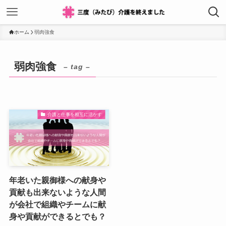
ホーム
弱肉強食
弱肉強食
– tag –
介護と仕事を相互に活かす
年老いた親御様への献身や
貢献も出来ないような人間
が会社で組織やチームに献
身や貢献ができるとでも？