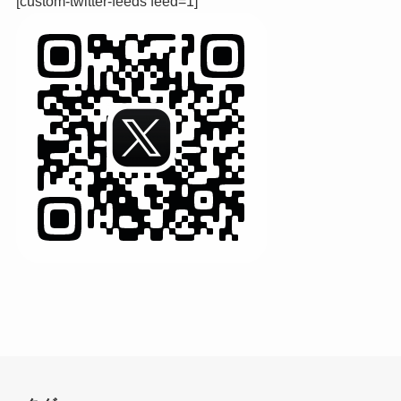
[custom-twitter-feeds feed=1]