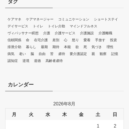
タグ
ケアマネ
ケアマネージャー
コミュニケーション
ショートステイ
デイサービス
トイレ
トイレ介助
マインドフルネス
ヴィパッサナー瞑想
介護
介護サービス
介護施設
介護離職
信頼関係
命
在宅介護
差別
心
怒り
愛着
手放す
投資
排泄介助
暮らし
最期
期待
本能
欲
死
気づき
理性
病気
老い
脳
自由
苦
虐待
要介護認定
親
観察
記憶
認知症
逆境
道徳
高齢者虐待
カレンダー
2026年8月
月
火
水
木
金
土
日
1
2