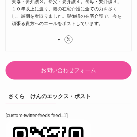
実母・要介護３。岳父・要介護４。岳母・要介護３。
１０年以上に渡り、親の在宅介護に全ての力を尽く
し、最期を看取りました。親御様の在宅介護で、今を
頑張る貴方へのエールをポストしています。
お問い合わせフォーム
さくら けんのエックス・ポスト
[custom-twitter-feeds feed=1]