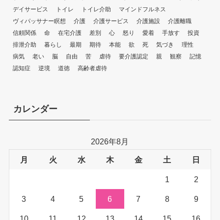
デイサービス
トイレ
トイレ介助
マインドフルネス
ヴィパッサナー瞑想
介護
介護サービス
介護施設
介護離職
信頼関係
命
在宅介護
差別
心
怒り
愛着
手放す
投資
排泄介助
暮らし
最期
期待
本能
欲
死
気づき
理性
病気
老い
脳
自由
苦
虐待
要介護認定
親
観察
記憶
認知症
逆境
道徳
高齢者虐待
カレンダー
2026年8月
月
火
水
木
金
土
日
1
2
3
4
5
6
7
8
9
10
11
12
13
14
15
16