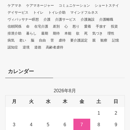
ケアマネ
ケアマネージャー
コミュニケーション
ショートステイ
デイサービス
トイレ
トイレ介助
マインドフルネス
ヴィパッサナー瞑想
介護
介護サービス
介護施設
介護離職
信頼関係
命
在宅介護
差別
心
怒り
愛着
手放す
投資
排泄介助
暮らし
最期
期待
本能
欲
死
気づき
理性
病気
老い
脳
自由
苦
虐待
要介護認定
親
観察
記憶
認知症
逆境
道徳
高齢者虐待
カレンダー
2026年8月
月
火
水
木
金
土
日
1
2
3
4
5
6
7
8
9