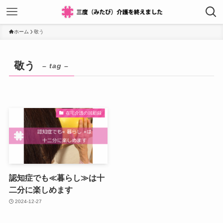
ホーム
敬う
敬う
– tag –
在宅介護の回顧録
認知症でも≪暮らし≫は十
二分に楽しめます
2024-12-27