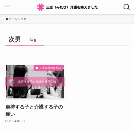
ホーム
次男
次男
– tag –
在宅介護の回顧録
虐待する子と介護する子の
違い
2024-08-21