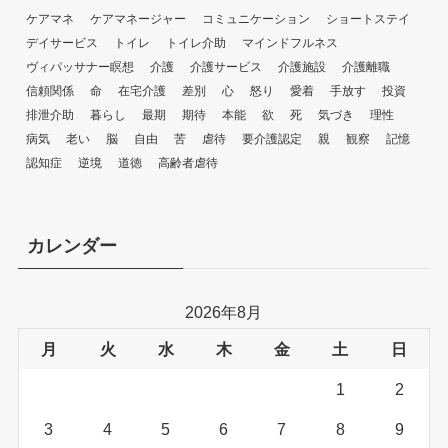
ケアマネ
ケアマネージャー
コミュニケーション
ショートステイ
デイサービス
トイレ
トイレ介助
マインドフルネス
ヴィパッサナー瞑想
介護
介護サービス
介護施設
介護離職
信頼関係
命
在宅介護
差別
心
怒り
愛着
手放す
投資
排泄介助
暮らし
最期
期待
本能
欲
死
気づき
理性
病気
老い
脳
自由
苦
虐待
要介護認定
親
観察
記憶
認知症
逆境
道徳
高齢者虐待
カレンダー
2026年8月
月
火
水
木
金
土
日
1
2
3
4
5
6
7
8
9