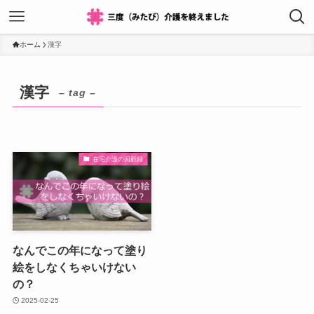
ホーム
漢字
漢字
– tag –
在宅介護の回顧録
なんでこの年になって塗り
絵をしなくちゃいけない
の？
2025-02-25