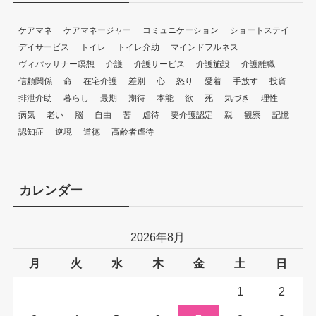
ケアマネ
ケアマネージャー
コミュニケーション
ショートステイ
デイサービス
トイレ
トイレ介助
マインドフルネス
ヴィパッサナー瞑想
介護
介護サービス
介護施設
介護離職
信頼関係
命
在宅介護
差別
心
怒り
愛着
手放す
投資
排泄介助
暮らし
最期
期待
本能
欲
死
気づき
理性
病気
老い
脳
自由
苦
虐待
要介護認定
親
観察
記憶
認知症
逆境
道徳
高齢者虐待
カレンダー
2026年8月
月
火
水
木
金
土
日
1
2