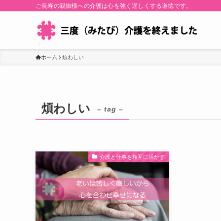
ご長寿の親御様への介護は心を強く逞しくする道徳です。
ホーム
煩わしい
煩わしい
– tag –
介護と仕事を相互に活かす