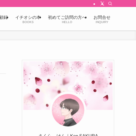
顧録
イチオシの本
初めてご訪問の方へ
お問合せ
BOOKS
HELLO
INQUIRY
さくら けん｜Ken SAKURA