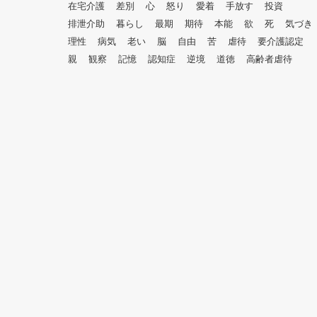
在宅介護
差別
心
怒り
愛着
手放す
投資
排泄介助
暮らし
最期
期待
本能
欲
死
気づき
理性
病気
老い
脳
自由
苦
虐待
要介護認定
親
観察
記憶
認知症
逆境
道徳
高齢者虐待