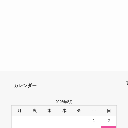
カレンダー
2026年8月
月
火
水
木
金
土
日
1
2