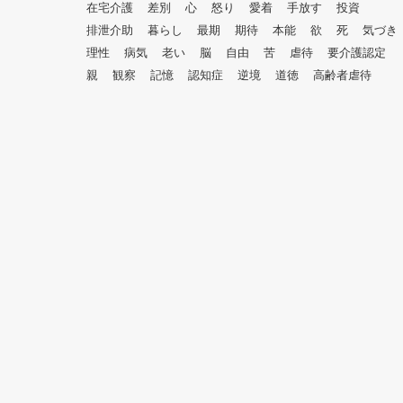
在宅介護
差別
心
怒り
愛着
手放す
投資
排泄介助
暮らし
最期
期待
本能
欲
死
気づき
理性
病気
老い
脳
自由
苦
虐待
要介護認定
親
観察
記憶
認知症
逆境
道徳
高齢者虐待