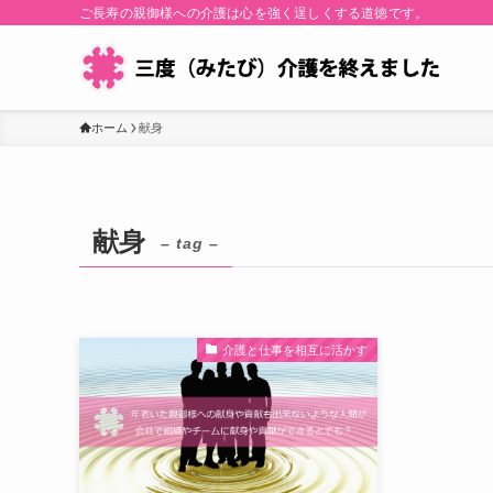
ご長寿の親御様への介護は心を強く逞しくする道徳です。
ホーム
献身
献身
– tag –
介護と仕事を相互に活かす