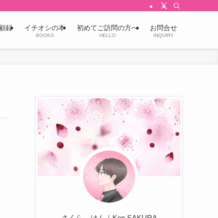
顧録
イチオシの本
初めてご訪問の方へ
お問合せ
BOOKS
HELLO
INQUIRY
さくら けん｜Ken SAKURA