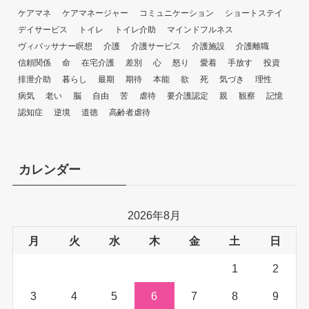
ケアマネ
ケアマネージャー
コミュニケーション
ショートステイ
デイサービス
トイレ
トイレ介助
マインドフルネス
ヴィパッサナー瞑想
介護
介護サービス
介護施設
介護離職
信頼関係
命
在宅介護
差別
心
怒り
愛着
手放す
投資
排泄介助
暮らし
最期
期待
本能
欲
死
気づき
理性
病気
老い
脳
自由
苦
虐待
要介護認定
親
観察
記憶
認知症
逆境
道徳
高齢者虐待
カレンダー
2026年8月
月
火
水
木
金
土
日
1
2
3
4
5
6
7
8
9