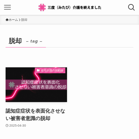
ホーム
脱却
脱却
– tag –
在宅介護の回顧録
認知症症状を表面化させな
い被害者意識の脱却
2025-04-30