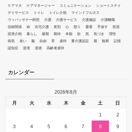
ケアマネ
ケアマネージャー
コミュニケーション
ショートステイ
デイサービス
トイレ
トイレ介助
マインドフルネス
ヴィパッサナー瞑想
介護
介護サービス
介護施設
介護離職
信頼関係
命
在宅介護
差別
心
怒り
愛着
手放す
投資
排泄介助
暮らし
最期
期待
本能
欲
死
気づき
理性
病気
老い
脳
自由
苦
虐待
要介護認定
親
観察
記憶
認知症
逆境
道徳
高齢者虐待
カレンダー
2026年8月
月
火
水
木
金
土
日
1
2
3
4
5
6
7
8
9