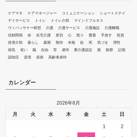
ケアマネ
ケアマネージャー
コミュニケーション
ショートステイ
デイサービス
トイレ
トイレ介助
マインドフルネス
ヴィパッサナー瞑想
介護
介護サービス
介護施設
介護離職
信頼関係
命
在宅介護
差別
心
怒り
愛着
手放す
投資
排泄介助
暮らし
最期
期待
本能
欲
死
気づき
理性
病気
老い
脳
自由
苦
虐待
要介護認定
親
観察
記憶
認知症
逆境
道徳
高齢者虐待
カレンダー
2026年8月
月
火
水
木
金
土
日
1
2