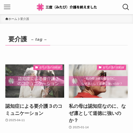
ホーム
要介護
要介護
– tag –
在宅介護の回顧録
在宅介護の回顧録
認知症による要介護３のコ
私の母は認知症なのに、な
ミュニケーション
ぜ凛として道徳に強いの
か？
2025-04-11
2025-01-14