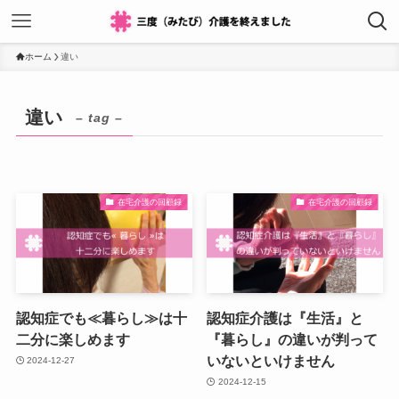
ホーム
違い
違い
– tag –
在宅介護の回顧録
在宅介護の回顧録
認知症でも≪暮らし≫は十
認知症介護は『生活』と
二分に楽しめます
『暮らし』の違いが判って
いないといけません
2024-12-27
2024-12-15