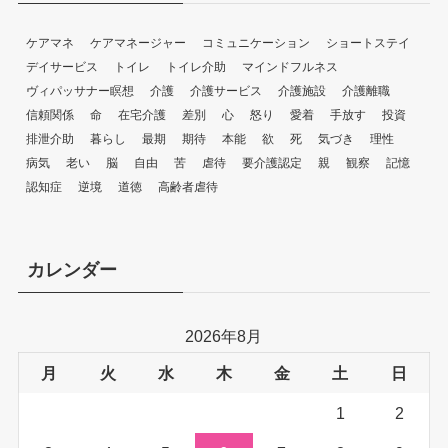
ケアマネ
ケアマネージャー
コミュニケーション
ショートステイ
デイサービス
トイレ
トイレ介助
マインドフルネス
ヴィパッサナー瞑想
介護
介護サービス
介護施設
介護離職
信頼関係
命
在宅介護
差別
心
怒り
愛着
手放す
投資
排泄介助
暮らし
最期
期待
本能
欲
死
気づき
理性
病気
老い
脳
自由
苦
虐待
要介護認定
親
観察
記憶
認知症
逆境
道徳
高齢者虐待
カレンダー
2026年8月
月
火
水
木
金
土
日
1
2