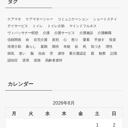
タグ
ケアマネ
ケアマネージャー
コミュニケーション
ショートステイ
デイサービス
トイレ
トイレ介助
マインドフルネス
ヴィパッサナー瞑想
介護
介護サービス
介護施設
介護離職
信頼関係
命
在宅介護
差別
心
怒り
愛着
手放す
投資
排泄介助
暮らし
最期
期待
本能
欲
死
気づき
理性
病気
老い
脳
自由
苦
虐待
要介護認定
親
観察
記憶
認知症
逆境
道徳
高齢者虐待
カレンダー
2026年8月
月
火
水
木
金
土
日
1
2