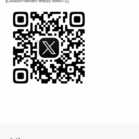
[custom-twitter-feeds feed=1]