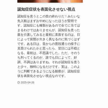
認知症症状を表面化させない視点
認知症を患うとこの世の終わりだ！みたいな
先入観はまずおやめになったほうが賢明で
す。認知症にも種類があるので全てに当ては
まるわけではありませんが、認知症を患った
親を介護してみると最初に直面するのは、日
によって状態が大きく異なるのに気づくはず
です。ある日は、昔からの普段通りの様子に
見受けられたかと思ったら、翌日には不穏と
なる。最初は、不思議でした。ただ、そのう
ち判ってくるのが、誰でも日によって、好
調、不調はありますね。それが認知症を患う
と少々、独特になるだけです。実は、このよ
うに判断できるようになる観察が、認知症症
状を表面化させない視点なのです。
2025-04-26