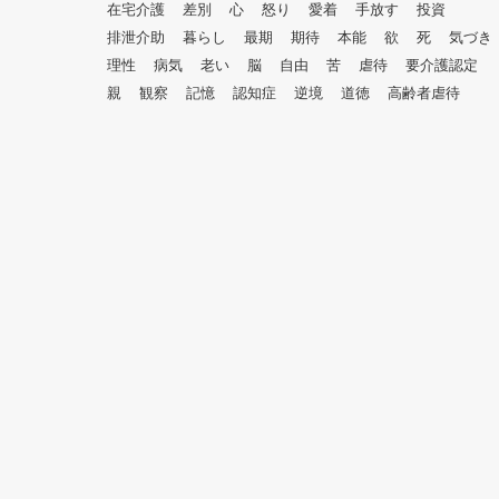
在宅介護
差別
心
怒り
愛着
手放す
投資
排泄介助
暮らし
最期
期待
本能
欲
死
気づき
理性
病気
老い
脳
自由
苦
虐待
要介護認定
親
観察
記憶
認知症
逆境
道徳
高齢者虐待