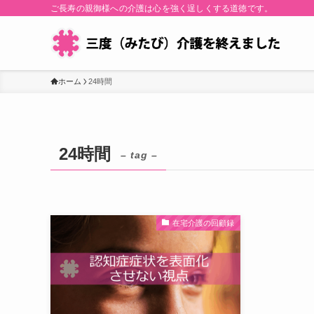
ご長寿の親御様への介護は心を強く逞しくする道徳です。
ホーム
24時間
24時間
– tag –
在宅介護の回顧録