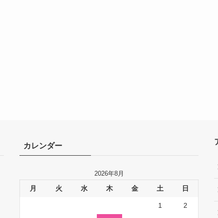
カレンダー
2026年8月
月
火
水
木
金
土
日
1
2