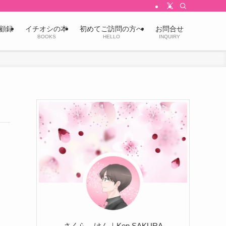
顧録
イチオシの本
初めてご訪問の方へ
お問合せ
BOOKS
HELLO
INQUIRY
さくら けん｜Ken SAKURA