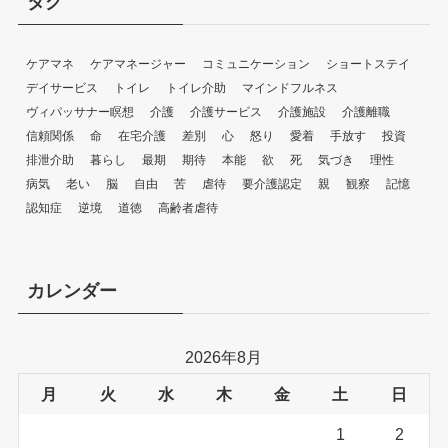
タグ
ケアマネ
ケアマネージャー
コミュニケーション
ショートステイ
デイサービス
トイレ
トイレ介助
マインドフルネス
ヴィパッサナー瞑想
介護
介護サービス
介護施設
介護離職
信頼関係
命
在宅介護
差別
心
怒り
愛着
手放す
投資
排泄介助
暮らし
最期
期待
本能
欲
死
気づき
理性
病気
老い
脳
自由
苦
虐待
要介護認定
親
観察
記憶
認知症
逆境
道徳
高齢者虐待
カレンダー
2026年8月
月
火
水
木
金
土
日
1
2