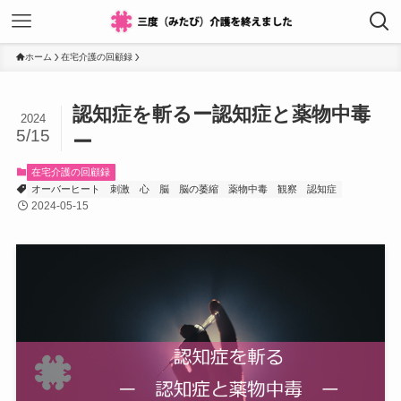
ホーム
在宅介護の回顧録
認知症を斬るー認知症と薬物中毒
2024
5/15
ー
在宅介護の回顧録
オーバーヒート
刺激
心
脳
脳の萎縮
薬物中毒
観察
認知症
2024-05-15