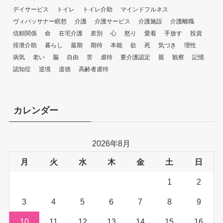
デイサービス
トイレ
トイレ介助
マインドフルネス
ヴィパッサナー瞑想
介護
介護サービス
介護施設
介護離職
信頼関係
命
在宅介護
差別
心
怒り
愛着
手放す
投資
排泄介助
暮らし
最期
期待
本能
欲
死
気づき
理性
病気
老い
脳
自由
苦
虐待
要介護認定
親
観察
記憶
認知症
逆境
道徳
高齢者虐待
カレンダー
2026年8月
月
火
水
木
金
土
日
1
2
3
4
5
6
7
8
9
10
11
12
13
14
15
16