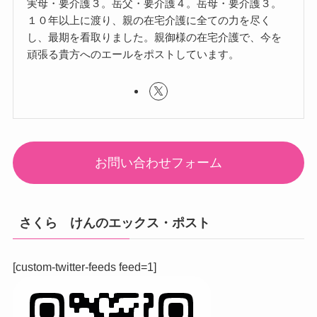
実母・要介護３。岳父・要介護４。岳母・要介護３。
１０年以上に渡り、親の在宅介護に全ての力を尽く
し、最期を看取りました。親御様の在宅介護で、今を
頑張る貴方へのエールをポストしています。
お問い合わせフォーム
さくら けんのエックス・ポスト
[custom-twitter-feeds feed=1]